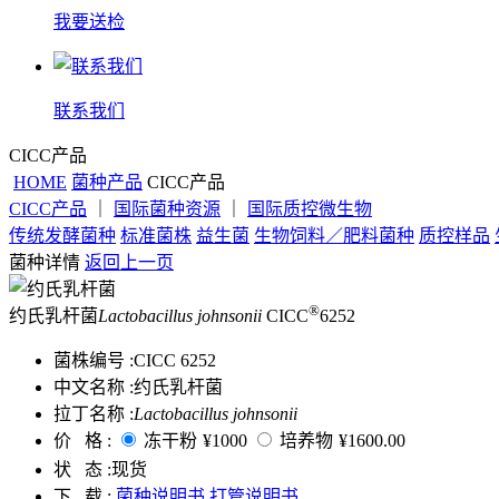
我要送检
联系我们
CICC产品
HOME
菌种产品
CICC产品
CICC产品
｜
国际菌种资源
｜
国际质控微生物
传统发酵菌种
标准菌株
益生菌
生物饲料／肥料菌种
质控样品
菌种详情
返回上一页
®
约氏乳杆菌
Lactobacillus johnsonii
CICC
6252
菌株编号 :
CICC 6252
中文名称 :
约氏乳杆菌
拉丁名称 :
Lactobacillus johnsonii
价 格 :
冻干粉
¥1000
培养物
¥1600.00
状 态 :
现货
下 载 :
菌种说明书
打管说明书