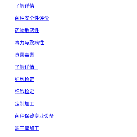
了解详情 +
菌种安全性评价
药物敏感性
毒力与致病性
真菌毒素
了解详情 +
细胞检定
细胞检定
定制加工
菌种保藏专业设备
冻干管加工