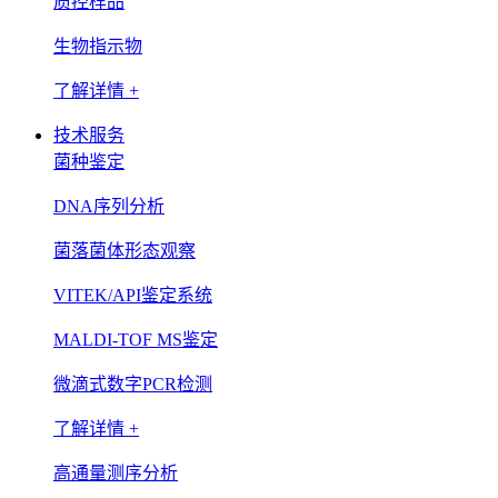
质控样品
生物指示物
了解详情 +
技术服务
菌种鉴定
DNA序列分析
菌落菌体形态观察
VITEK/API鉴定系统
MALDI-TOF MS鉴定
微滴式数字PCR检测
了解详情 +
高通量测序分析