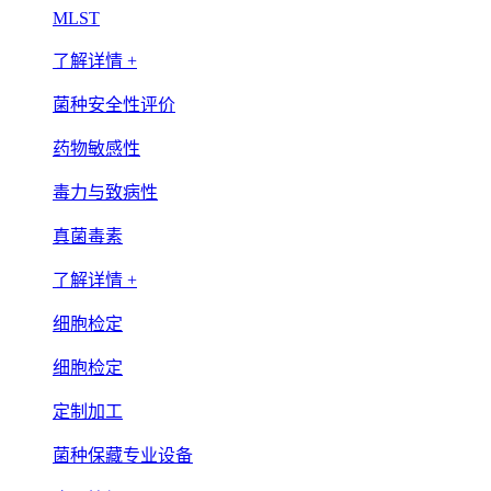
MLST
了解详情 +
菌种安全性评价
药物敏感性
毒力与致病性
真菌毒素
了解详情 +
细胞检定
细胞检定
定制加工
菌种保藏专业设备