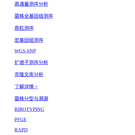
高通量测序分析
菌株全基因组测序
质粒测序
宏基因组测序
WGS-SNP
扩增子测序分析
克隆文库分析
了解详情 +
菌株分型与溯源
RIBOTYPING
PFGE
RAPD