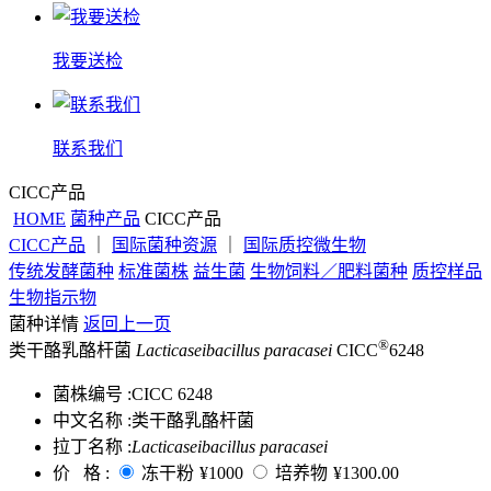
我要送检
联系我们
CICC产品
HOME
菌种产品
CICC产品
CICC产品
｜
国际菌种资源
｜
国际质控微生物
传统发酵菌种
标准菌株
益生菌
生物饲料／肥料菌种
质控样品
生物指示物
菌种详情
返回上一页
®
类干酪乳酪杆菌
Lacticaseibacillus paracasei
CICC
6248
菌株编号 :
CICC 6248
中文名称 :
类干酪乳酪杆菌
拉丁名称 :
Lacticaseibacillus paracasei
价 格 :
冻干粉
¥1000
培养物
¥1300.00