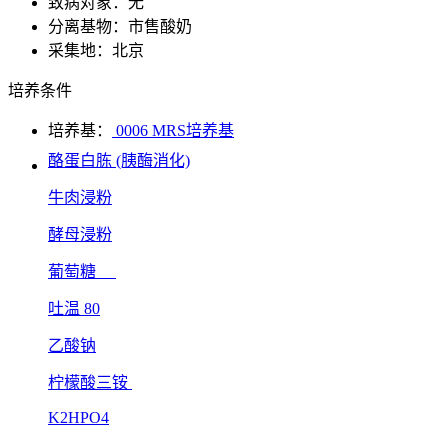
致病对象：无
分离基物：市售酸奶
采集地：北京
培养条件
培养基：
0006 MRS培养基
酪蛋白胨 (胰酶消化)
牛肉浸粉
酵母浸粉
葡萄糖
吐温 80
乙酸钠
柠檬酸三铵
K2HPO4