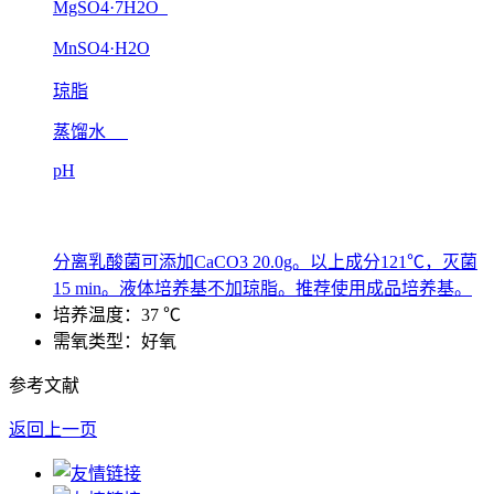
MgSO4·7H2O
MnSO4·H2O
琼脂
蒸馏水
pH
分离乳酸菌可添加CaCO3 20.0g。以上成分121℃，灭菌
15 min。液体培养基不加琼脂。推荐使用成品培养基。
培养温度：37 ℃
需氧类型：好氧
参考文献
返回上一页