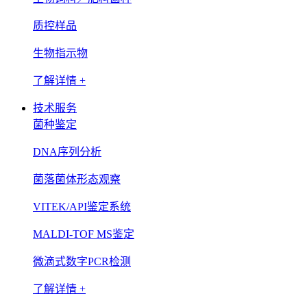
质控样品
生物指示物
了解详情 +
技术服务
菌种鉴定
DNA序列分析
菌落菌体形态观察
VITEK/API鉴定系统
MALDI-TOF MS鉴定
微滴式数字PCR检测
了解详情 +