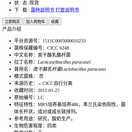
状 态 :
现货
下 载 :
菌种说明书
打管说明书
立即购买
加入购物车
收藏
产品介绍
平台资源号：1511C0005000010233
菌株保藏编号：CICC 6248
中文名称：类干酪乳酪杆菌
拉丁名称：
Lacticaseibacillus paracasei
曾用名：
类干酪乳杆菌Lactobacillus paracasei
模式菌株： 否
来源历史：←CICC自行分离
收藏时间：2011-01-25
原始编号：LC
特征特性：MRS培养基培养48h，革兰氏染色阳性，菌
体长杆状，成对或成长链排列。
参考用途：研究，酸奶生产。
生物危害程度：四类