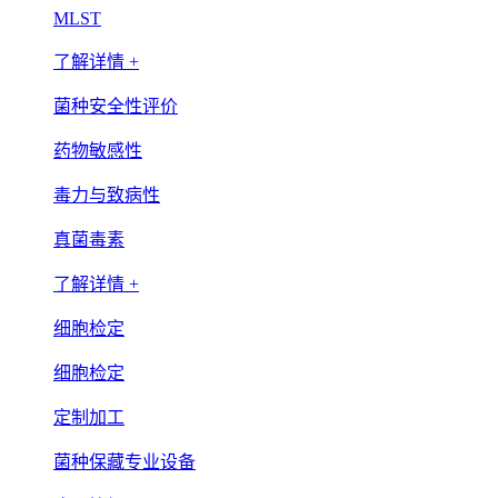
MLST
了解详情 +
菌种安全性评价
药物敏感性
毒力与致病性
真菌毒素
了解详情 +
细胞检定
细胞检定
定制加工
菌种保藏专业设备