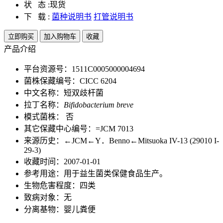
状 态 :
现货
下 载 :
菌种说明书
打管说明书
立即购买
加入购物车
收藏
产品介绍
平台资源号：1511C0005000004694
菌株保藏编号：CICC 6204
中文名称：短双歧杆菌
拉丁名称：
Bifidobacterium breve
模式菌株： 否
其它保藏中心编号：=JCM 7013
来源历史：←JCM←Y．Benno←Mitsuoka IV-13 (29010 I-
29-3)
收藏时间：2007-01-01
参考用途：用于益生菌类保健食品生产。
生物危害程度：四类
致病对象：无
分离基物：婴儿粪便