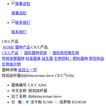
我要送检
联系我们
CICC产品
HOME
菌种产品
CICC产品
CICC产品
｜
国际菌种资源
｜
国际质控微生物
传统发酵菌种
标准菌株
益生菌
生物饲料／肥料菌种
质控样品
生物指示物
菌种详情
返回上一页
®
短双歧杆菌
Bifidobacterium breve
CICC
6204
菌株编号 :
CICC 6204
中文名称 :
短双歧杆菌
拉丁名称 :
Bifidobacterium breve
价 格 :
冻干粉
¥1500
培养物
¥2100.00