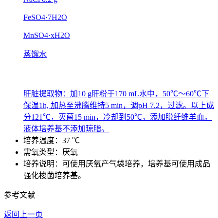
FeSO4·7H2O
MnSO4·xH2O
蒸馏水
肝脏提取物：加10 g肝粉于170 mL水中，50℃～60℃下
保温1h, 加热至沸腾维持5 min，调pH 7.2，过滤。以上成
分121℃，灭菌15 min，冷却到50℃，添加脱纤维羊血。
液体培养基不添加琼脂。
培养温度：37 ℃
需氧类型：厌氧
培养说明：可使用厌氧产气袋培养，培养基可使用成品
强化梭菌培养基。
参考文献
返回上一页