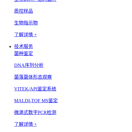
质控样品
生物指示物
了解详情 +
技术服务
菌种鉴定
DNA序列分析
菌落菌体形态观察
VITEK/API鉴定系统
MALDI-TOF MS鉴定
微滴式数字PCR检测
了解详情 +