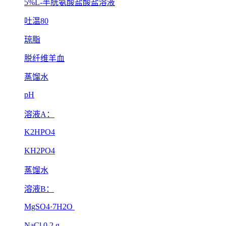
5%L-半胱氨酸盐酸盐溶液
吐温80
琼脂
脱纤维羊血
蒸馏水
pH
溶液A：
K2HPO4
KH2PO4
蒸馏水
溶液B：
MgSO4·7H2O
NaCl 0.2 g