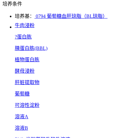
培养条件
培养基：
0794 葡萄糖血肝琼脂（BL琼脂）
牛肉浸粉
?蛋白胨
胰蛋白胨(BBL)
植物蛋白胨
酵母浸粉
肝脏提取物
葡萄糖
可溶性淀粉
溶液A
溶液B