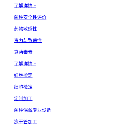
了解详情 +
菌种安全性评价
药物敏感性
毒力与致病性
真菌毒素
了解详情 +
细胞检定
细胞检定
定制加工
菌种保藏专业设备
冻干管加工