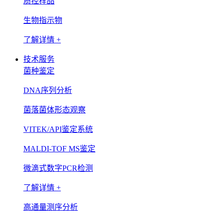
质控样品
生物指示物
了解详情 +
技术服务
菌种鉴定
DNA序列分析
菌落菌体形态观察
VITEK/API鉴定系统
MALDI-TOF MS鉴定
微滴式数字PCR检测
了解详情 +
高通量测序分析