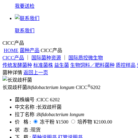
我要送检
联系我们
CICC产品
HOME
菌种产品
CICC产品
CICC产品
｜
国际菌种资源
｜
国际质控微生物
传统发酵菌种
标准菌株
益生菌
生物饲料／肥料菌种
质控样品
菌种详情
返回上一页
®
长双歧杆菌
Bifidobacterium longum
CICC
6202
菌株编号 :
CICC 6202
中文名称 :
长双歧杆菌
拉丁名称 :
Bifidobacterium longum
价 格 :
冻干粉
¥1500
培养物
¥2100.00
状 态 :
现货
下 载 :
菌种说明书
打管说明书