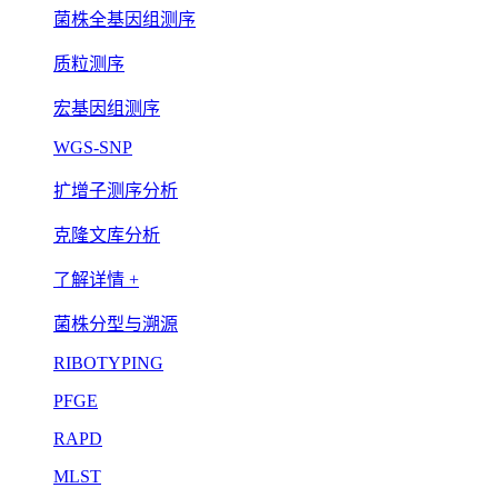
菌株全基因组测序
质粒测序
宏基因组测序
WGS-SNP
扩增子测序分析
克隆文库分析
了解详情 +
菌株分型与溯源
RIBOTYPING
PFGE
RAPD
MLST