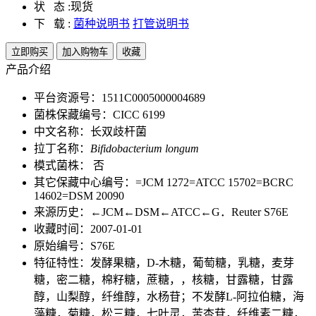
状 态 :
现货
下 载 :
菌种说明书
打管说明书
立即购买
加入购物车
收藏
产品介绍
平台资源号：1511C0005000004689
菌株保藏编号：CICC 6199
中文名称：长双歧杆菌
拉丁名称：
Bifidobacterium longum
模式菌株： 否
其它保藏中心编号：=JCM 1272=ATCC 15702=BCRC
14602=DSM 20090
来源历史：←JCM←DSM←ATCC←G．Reuter S76E
收藏时间：2007-01-01
原始编号：S76E
特征特性：发酵果糖，D-木糖，葡萄糖，乳糖，麦芽
糖，密二糖，棉籽糖，蔗糖，，核糖，甘露糖，甘露
醇，山梨醇，纤维醇，水杨苷；不发酵L-阿拉伯糖，海
藻糖，菊糖，松三糖，七叶灵，苦杏苷，纤维素二糖，