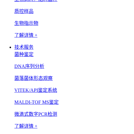
质控样品
生物指示物
了解详情 +
技术服务
菌种鉴定
DNA序列分析
菌落菌体形态观察
VITEK/API鉴定系统
MALDI-TOF MS鉴定
微滴式数字PCR检测
了解详情 +