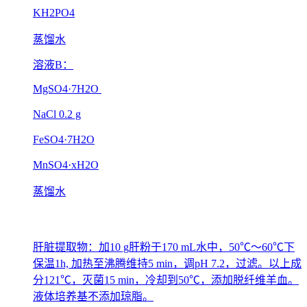
KH2PO4
蒸馏水
溶液B：
MgSO4·7H2O
NaCl 0.2 g
FeSO4·7H2O
MnSO4·xH2O
蒸馏水
肝脏提取物：加10 g肝粉于170 mL水中，50℃～60℃下
保温1h, 加热至沸腾维持5 min，调pH 7.2，过滤。以上成
分121℃，灭菌15 min，冷却到50℃，添加脱纤维羊血。
液体培养基不添加琼脂。