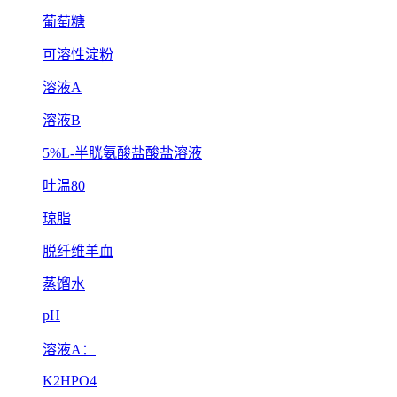
葡萄糖
可溶性淀粉
溶液A
溶液B
5%L-半胱氨酸盐酸盐溶液
吐温80
琼脂
脱纤维羊血
蒸馏水
pH
溶液A：
K2HPO4