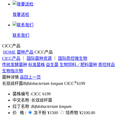
我要送检
联系我们
CICC产品
HOME
菌种产品
CICC产品
CICC产品
｜
国际菌种资源
｜
国际质控微生物
传统发酵菌种
标准菌株
益生菌
生物饲料／肥料菌种
质控样品
生物指示物
菌种详情
返回上一页
®
长双歧杆菌
Bifidobacterium longum
CICC
6199
菌株编号 :
CICC 6199
中文名称 :
长双歧杆菌
拉丁名称 :
Bifidobacterium longum
价 格 :
冻干粉
¥1500
培养物
¥2100.00