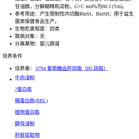
甘油醇，分解糊精和淀粉。G+C mol%为60.3 (Tm)。
参考用途：产生限制性内切酶BinSI，BinSII；用于益生
菌类保健食品生产。
生物危害程度：四类
致病对象：无
分离基物：婴儿肠道
培养条件
培养基：
0794 葡萄糖血肝琼脂（BL琼脂）
牛肉浸粉
?蛋白胨
胰蛋白胨(BBL)
植物蛋白胨
酵母浸粉
肝脏提取物