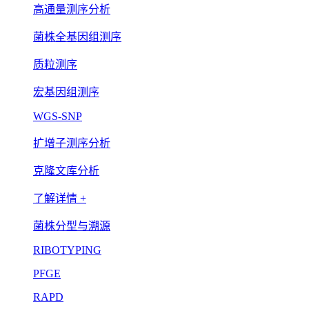
高通量测序分析
菌株全基因组测序
质粒测序
宏基因组测序
WGS-SNP
扩增子测序分析
克隆文库分析
了解详情 +
菌株分型与溯源
RIBOTYPING
PFGE
RAPD