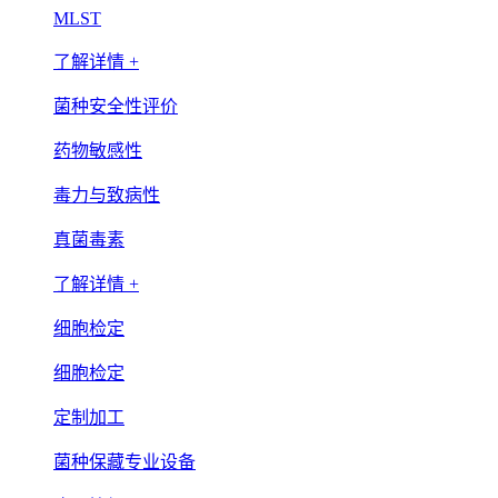
MLST
了解详情 +
菌种安全性评价
药物敏感性
毒力与致病性
真菌毒素
了解详情 +
细胞检定
细胞检定
定制加工
菌种保藏专业设备