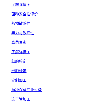
了解详情 +
菌种安全性评价
药物敏感性
毒力与致病性
真菌毒素
了解详情 +
细胞检定
细胞检定
定制加工
菌种保藏专业设备
冻干管加工