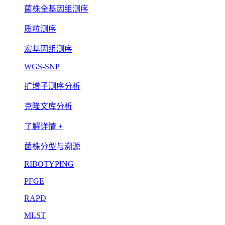
菌株全基因组测序
质粒测序
宏基因组测序
WGS-SNP
扩增子测序分析
克隆文库分析
了解详情 +
菌株分型与溯源
RIBOTYPING
PFGE
RAPD
MLST