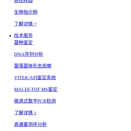
质控样品
生物指示物
了解详情 +
技术服务
菌种鉴定
DNA序列分析
菌落菌体形态观察
VITEK/API鉴定系统
MALDI-TOF MS鉴定
微滴式数字PCR检测
了解详情 +
高通量测序分析