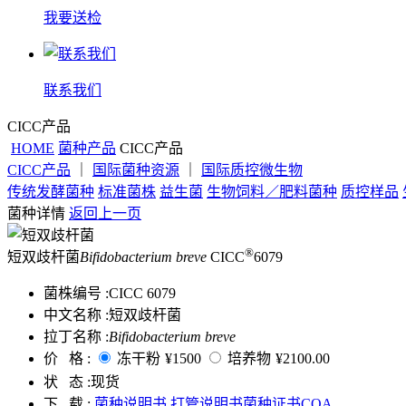
我要送检
联系我们
CICC产品
HOME
菌种产品
CICC产品
CICC产品
｜
国际菌种资源
｜
国际质控微生物
传统发酵菌种
标准菌株
益生菌
生物饲料／肥料菌种
质控样品
菌种详情
返回上一页
®
短双歧杆菌
Bifidobacterium breve
CICC
6079
菌株编号 :
CICC 6079
中文名称 :
短双歧杆菌
拉丁名称 :
Bifidobacterium breve
价 格 :
冻干粉
¥1500
培养物
¥2100.00
状 态 :
现货
下 载 :
菌种说明书
打管说明书
菌种证书COA