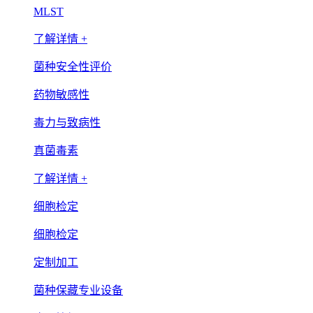
MLST
了解详情 +
菌种安全性评价
药物敏感性
毒力与致病性
真菌毒素
了解详情 +
细胞检定
细胞检定
定制加工
菌种保藏专业设备