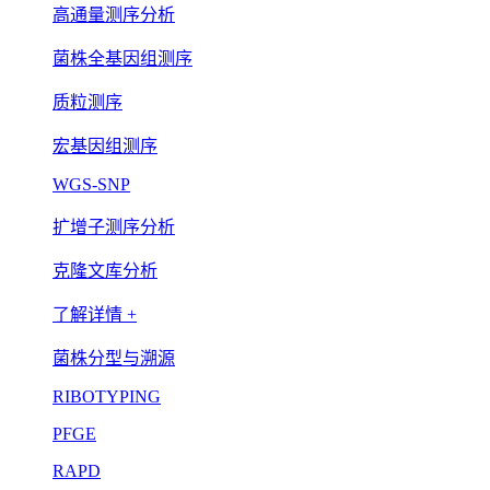
高通量测序分析
菌株全基因组测序
质粒测序
宏基因组测序
WGS-SNP
扩增子测序分析
克隆文库分析
了解详情 +
菌株分型与溯源
RIBOTYPING
PFGE
RAPD