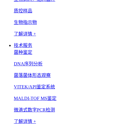
质控样品
生物指示物
了解详情 +
技术服务
菌种鉴定
DNA序列分析
菌落菌体形态观察
VITEK/API鉴定系统
MALDI-TOF MS鉴定
微滴式数字PCR检测
了解详情 +