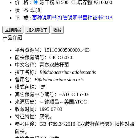
价 格 :
冻干粉
¥1500
培养物
¥2100.00
状 态 :
现货
下 载 :
菌种说明书
打管说明书
菌种证书COA
立即购买
加入购物车
收藏
产品介绍
平台资源号：1511C0005000001463
菌株保藏编号：CICC 6070
中文名称：青春双歧杆菌
拉丁名称：
Bifidobacterium adolescentis
曾用名：
Bifidobacterium stercoris
模式菌株： 是
其它保藏中心编号：=ATCC 15703
来源历史：←钟顺昌←美国ATCC
收藏时间：1995-07-03
特征特性：厌氧。
参考用途：GB 4789.34-2016《双歧杆菌检验》阳性对照
菌株。