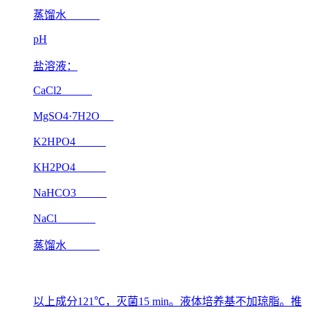
蒸馏水
pH
盐溶液：
CaCl2
MgSO4·7H2O
K2HPO4
KH2PO4
NaHCO3
NaCl
蒸馏水
以上成分121℃，灭菌15 min。液体培养基不加琼脂。推