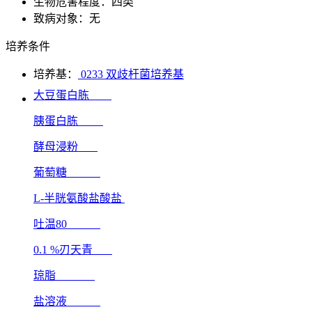
生物危害程度：四类
致病对象：无
培养条件
培养基：
0233 双歧杆菌培养基
大豆蛋白胨
胰蛋白胨
酵母浸粉
葡萄糖
L-半胱氨酸盐酸盐
吐温80
0.1 %刃天青
琼脂
盐溶液