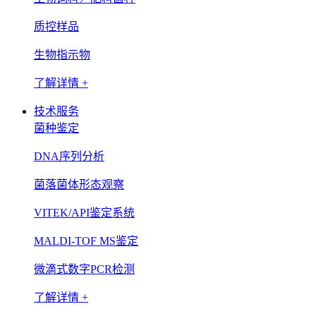
质控样品
生物指示物
了解详情 +
技术服务
菌种鉴定
DNA序列分析
菌落菌体形态观察
VITEK/API鉴定系统
MALDI-TOF MS鉴定
微滴式数字PCR检测
了解详情 +