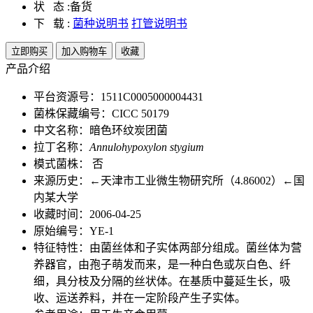
状 态 :
备货
下 载 :
菌种说明书
打管说明书
立即购买
加入购物车
收藏
产品介绍
平台资源号：1511C0005000004431
菌株保藏编号：CICC 50179
中文名称：暗色环纹炭团菌
拉丁名称：
Annulohypoxylon stygium
模式菌株： 否
来源历史：←天津市工业微生物研究所（4.86002）←国
内某大学
收藏时间：2006-04-25
原始编号：YE-1
特征特性：由菌丝体和子实体两部分组成。菌丝体为营
养器官，由孢子萌发而来，是一种白色或灰白色、纤
细，具分枝及分隔的丝状体。在基质中蔓延生长，吸
收、运送养料，并在一定阶段产生子实体。