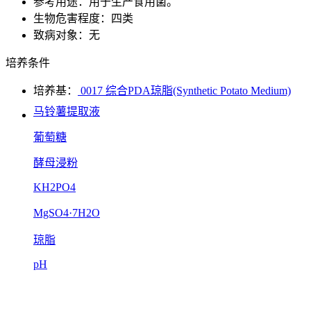
参考用途：用于生产食用菌。
生物危害程度：四类
致病对象：无
培养条件
培养基：
0017 综合PDA琼脂(Synthetic Potato Medium)
马铃薯提取液
葡萄糖
酵母浸粉
KH2PO4
MgSO4·7H2O
琼脂
pH