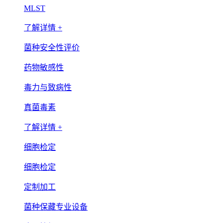
MLST
了解详情 +
菌种安全性评价
药物敏感性
毒力与致病性
真菌毒素
了解详情 +
细胞检定
细胞检定
定制加工
菌种保藏专业设备