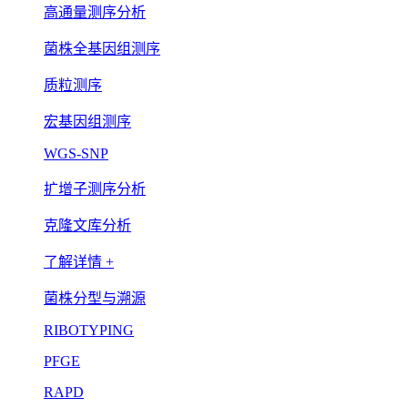
高通量测序分析
菌株全基因组测序
质粒测序
宏基因组测序
WGS-SNP
扩增子测序分析
克隆文库分析
了解详情 +
菌株分型与溯源
RIBOTYPING
PFGE
RAPD