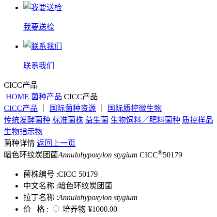
我要送检
联系我们
CICC产品
HOME
菌种产品
CICC产品
CICC产品
｜
国际菌种资源
｜
国际质控微生物
传统发酵菌种
标准菌株
益生菌
生物饲料／肥料菌种
质控样品
生物指示物
菌种详情
返回上一页
®
暗色环纹炭团菌
Annulohypoxylon stygium
CICC
50179
菌株编号 :
CICC 50179
中文名称 :
暗色环纹炭团菌
拉丁名称 :
Annulohypoxylon stygium
价 格 :
培养物
¥1000.00