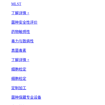
MLST
了解详情 +
菌种安全性评价
药物敏感性
毒力与致病性
真菌毒素
了解详情 +
细胞检定
细胞检定
定制加工
菌种保藏专业设备