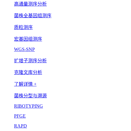
高通量测序分析
菌株全基因组测序
质粒测序
宏基因组测序
WGS-SNP
扩增子测序分析
克隆文库分析
了解详情 +
菌株分型与溯源
RIBOTYPING
PFGE
RAPD