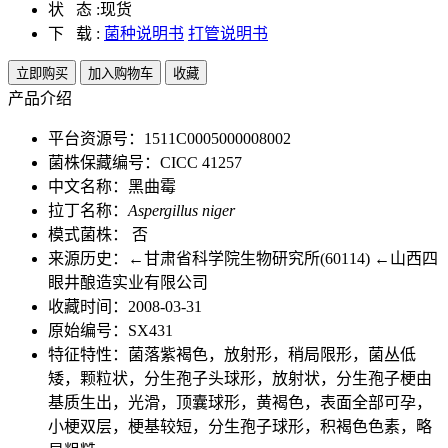
状 态 :
现货
下 载 :
菌种说明书
打管说明书
立即购买
加入购物车
收藏
产品介绍
平台资源号：1511C0005000008002
菌株保藏编号：CICC 41257
中文名称：黑曲霉
拉丁名称：
Aspergillus niger
模式菌株： 否
来源历史：←甘肃省科学院生物研究所(60114) ←山西四
眼井酿造实业有限公司
收藏时间：2008-03-31
原始编号：SX431
特征特性：菌落紫褐色，放射形，稍局限形，菌丛低
矮，颗粒状，分生孢子头球形，放射状，分生孢子梗由
基质生出，光滑，顶囊球形，黄褐色，表面全部可孕，
小梗双层，梗基较短，分生孢子球形，积褐色色素，略