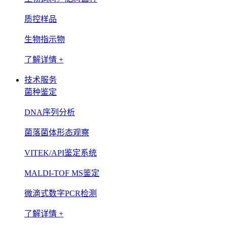
质控样品
生物指示物
了解详情 +
技术服务
菌种鉴定
DNA序列分析
菌落菌体形态观察
VITEK/API鉴定系统
MALDI-TOF MS鉴定
微滴式数字PCR检测
了解详情 +