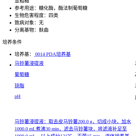
显粗糙
参考用途：糖化酶，酶法制葡萄糖
生物危害程度：四类
致病对象：无
分离基物：麸曲
培养条件
培养基：
0014 PDA培养基
马铃薯浸提液
葡萄糖
琼脂
pH
马铃薯浸提液：取去皮马铃薯200.0 g，切成小块，加水
1000.0 mL煮沸30 min，滤去马铃薯块，将滤液补足至