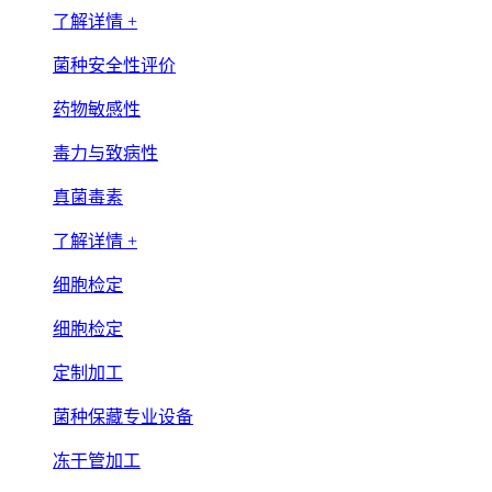
了解详情 +
菌种安全性评价
药物敏感性
毒力与致病性
真菌毒素
了解详情 +
细胞检定
细胞检定
定制加工
菌种保藏专业设备
冻干管加工