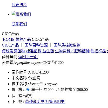
我要送检
联系我们
CICC产品
HOME
菌种产品
CICC产品
CICC产品
｜
国际菌种资源
｜
国际质控微生物
传统发酵菌种
标准菌株
益生菌
生物饲料／肥料菌种
质控样品
菌种详情
返回上一页
®
米曲霉
Aspergillus oryzae
CICC
41200
菌株编号 :
CICC 41200
中文名称 :
米曲霉
拉丁名称 :
Aspergillus oryzae
价 格 :
冻干粉
¥1000
培养物
¥1300.00
状 态 :
现货
下 载 :
菌种说明书
打管说明书