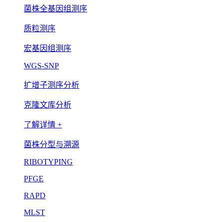
菌株全基因组测序
质粒测序
宏基因组测序
WGS-SNP
扩增子测序分析
克隆文库分析
了解详情 +
菌株分型与溯源
RIBOTYPING
PFGE
RAPD
MLST