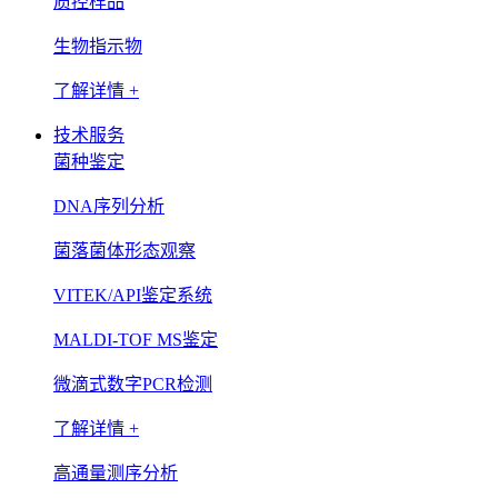
质控样品
生物指示物
了解详情 +
技术服务
菌种鉴定
DNA序列分析
菌落菌体形态观察
VITEK/API鉴定系统
MALDI-TOF MS鉴定
微滴式数字PCR检测
了解详情 +
高通量测序分析