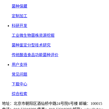
菌种保藏
定制加工
科研开发
工业微生物菌株资源挖掘
菌种鉴定分型技术研究
传统酿造食品功能菌种评价
用户支持
常见问题
下载中心
综合检索
地址：北京市朝阳区酒仙桥中路24号院6号楼 邮编：100015