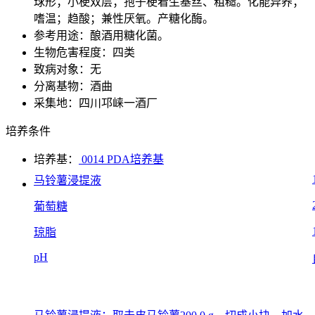
球形；小梗双层；孢子梗着生基丝、粗糙。化能异养；
嗜温；趋酸；兼性厌氧。产糖化酶。
参考用途：酿酒用糖化菌。
生物危害程度：四类
致病对象：无
分离基物：酒曲
采集地：四川邛崃一酒厂
培养条件
培养基：
0014 PDA培养基
马铃薯浸提液
葡萄糖
琼脂
pH