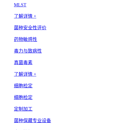
MLST
了解详情 +
菌种安全性评价
药物敏感性
毒力与致病性
真菌毒素
了解详情 +
细胞检定
细胞检定
定制加工
菌种保藏专业设备