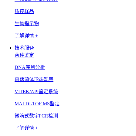
质控样品
生物指示物
了解详情 +
技术服务
菌种鉴定
DNA序列分析
菌落菌体形态观察
VITEK/API鉴定系统
MALDI-TOF MS鉴定
微滴式数字PCR检测
了解详情 +