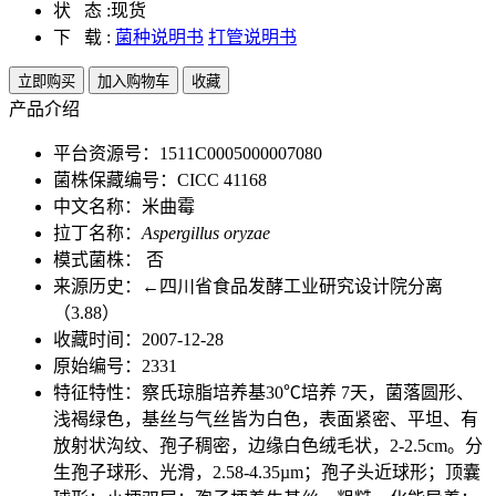
状 态 :
现货
下 载 :
菌种说明书
打管说明书
立即购买
加入购物车
收藏
产品介绍
平台资源号：1511C0005000007080
菌株保藏编号：CICC 41168
中文名称：米曲霉
拉丁名称：
Aspergillus oryzae
模式菌株： 否
来源历史：←四川省食品发酵工业研究设计院分离
（3.88）
收藏时间：2007-12-28
原始编号：2331
特征特性：察氏琼脂培养基30℃培养 7天，菌落圆形、
浅褐绿色，基丝与气丝皆为白色，表面紧密、平坦、有
放射状沟纹、孢子稠密，边缘白色绒毛状，2-2.5cm。分
生孢子球形、光滑，2.58-4.35µm；孢子头近球形；顶囊