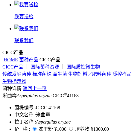
我要送检
联系我们
CICC产品
HOME
菌种产品
CICC产品
CICC产品
｜
国际菌种资源
｜
国际质控微生物
传统发酵菌种
标准菌株
益生菌
生物饲料／肥料菌种
质控样品
生物指示物
菌种详情
返回上一页
®
米曲霉
Aspergillus oryzae
CICC
41168
菌株编号 :
CICC 41168
中文名称 :
米曲霉
拉丁名称 :
Aspergillus oryzae
价 格 :
冻干粉
¥1000
培养物
¥1300.00