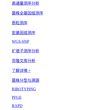
高通量测序分析
菌株全基因组测序
质粒测序
宏基因组测序
WGS-SNP
扩增子测序分析
克隆文库分析
了解详情 +
菌株分型与溯源
RIBOTYPING
PFGE
RAPD