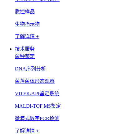
质控样品
生物指示物
了解详情 +
技术服务
菌种鉴定
DNA序列分析
菌落菌体形态观察
VITEK/API鉴定系统
MALDI-TOF MS鉴定
微滴式数字PCR检测
了解详情 +