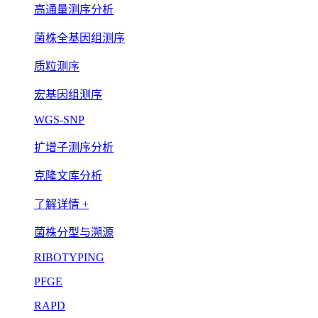
高通量测序分析
菌株全基因组测序
质粒测序
宏基因组测序
WGS-SNP
扩增子测序分析
克隆文库分析
了解详情 +
菌株分型与溯源
RIBOTYPING
PFGE
RAPD