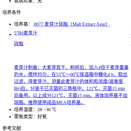
致病对象：无
培养条件
培养基：
0077 麦芽汁琼脂（Malt Extract Agar）
5°Bé麦芽汁
琼脂
麦芽汁制备：大麦芽若干，粉碎后，加入4倍于麦芽重量
的水，搅拌均匀，在55℃～60℃保温箱中糖化4 h，取出
过滤，得麦芽汁，测量此麦芽汁的体积和浓度(波美度
Bé)后，分装于已灭菌的三角瓶中。121℃，灭菌15 min
后备用。以上成分121℃，灭菌15 min。液体培养基不加
琼脂。推荐使用成品MEA培养基。
培养温度：28 ~30 ℃
需氧类型：好氧
参考文献