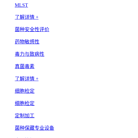
MLST
了解详情 +
菌种安全性评价
药物敏感性
毒力与致病性
真菌毒素
了解详情 +
细胞检定
细胞检定
定制加工
菌种保藏专业设备