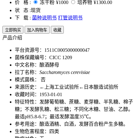
价 格 :
冻干粉
¥1000
培养物
¥1300.00
状 态 :
现货
下 载 :
菌种说明书
打管说明书
立即购买
加入购物车
收藏
产品介绍
平台资源号：1511C0005000000047
菌株保藏编号：CICC 1209
中文名称：酿酒酵母
拉丁名称：
Saccharomyces cerevisiae
模式菌株： 否
来源历史：←上海工业试验所←日本酿造试验所
收藏时间：1953-01-01
特征特性：发酵葡萄糖、蔗糖、麦芽糖、半乳糖、棉子
糖；不发酵乳糖、松三糖；不同化木糖、甘油、乙醇。
最适pH5.8-6.7；最适发酵温度35℃。
参考用途：酿造酒精、白酒，发酵百合粉产生多糖。
生物危害程度：四类