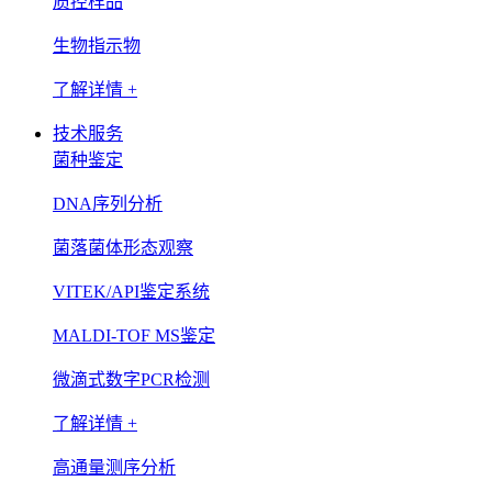
质控样品
生物指示物
了解详情 +
技术服务
菌种鉴定
DNA序列分析
菌落菌体形态观察
VITEK/API鉴定系统
MALDI-TOF MS鉴定
微滴式数字PCR检测
了解详情 +
高通量测序分析