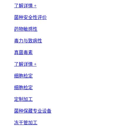
了解详情 +
菌种安全性评价
药物敏感性
毒力与致病性
真菌毒素
了解详情 +
细胞检定
细胞检定
定制加工
菌种保藏专业设备
冻干管加工