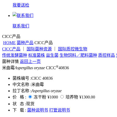
我要送检
联系我们
CICC产品
HOME
菌种产品
CICC产品
CICC产品
｜
国际菌种资源
｜
国际质控微生物
传统发酵菌种
标准菌株
益生菌
生物饲料／肥料菌种
质控样品
菌种详情
返回上一页
®
米曲霉
Aspergillus oryzae
CICC
40836
菌株编号 :
CICC 40836
中文名称 :
米曲霉
拉丁名称 :
Aspergillus oryzae
价 格 :
冻干粉
¥1000
培养物
¥1300.00
状 态 :
现货
下 载 :
菌种说明书
打管说明书