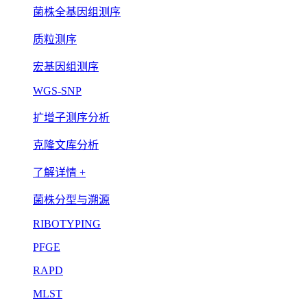
菌株全基因组测序
质粒测序
宏基因组测序
WGS-SNP
扩增子测序分析
克隆文库分析
了解详情 +
菌株分型与溯源
RIBOTYPING
PFGE
RAPD
MLST