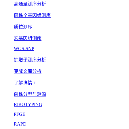
高通量测序分析
菌株全基因组测序
质粒测序
宏基因组测序
WGS-SNP
扩增子测序分析
克隆文库分析
了解详情 +
菌株分型与溯源
RIBOTYPING
PFGE
RAPD