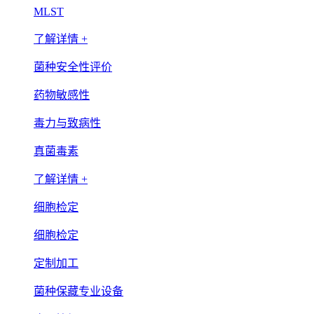
MLST
了解详情 +
菌种安全性评价
药物敏感性
毒力与致病性
真菌毒素
了解详情 +
细胞检定
细胞检定
定制加工
菌种保藏专业设备