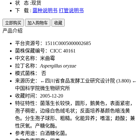
状 态 :
现货
下 载 :
菌种说明书
打管说明书
立即购买
加入购物车
收藏
产品介绍
平台资源号：1511C0005000002685
菌株保藏编号：CICC 40161
中文名称：米曲霉
拉丁名称：
Aspergillus oryzae
模式菌株： 否
来源历史：←四川省食品发酵工业研究设计院 (3.800) ←
中国科学院微生物研究所
收藏时间：2005-12-20
特征特性：菌落生长较快，圆形，鹅黄色，表面紧密，
孢子稠密，边缘白色绒毛状；反面培养基颜色暗浅黄
色。分生孢子球形、粗糙。化能异养；嗜温；趋酸；兼
性厌氧。产糖化酶。
参考用途：白酒糖化菌。