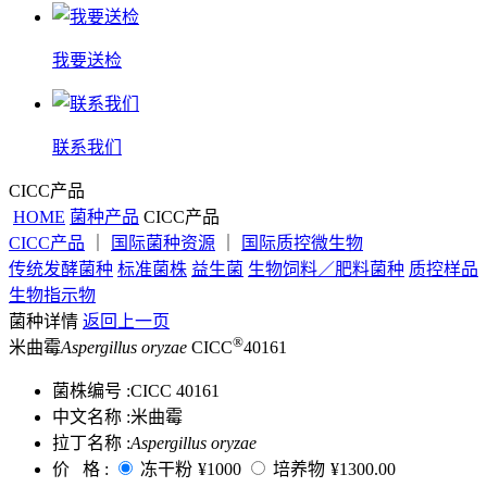
我要送检
联系我们
CICC产品
HOME
菌种产品
CICC产品
CICC产品
｜
国际菌种资源
｜
国际质控微生物
传统发酵菌种
标准菌株
益生菌
生物饲料／肥料菌种
质控样品
生物指示物
菌种详情
返回上一页
®
米曲霉
Aspergillus oryzae
CICC
40161
菌株编号 :
CICC 40161
中文名称 :
米曲霉
拉丁名称 :
Aspergillus oryzae
价 格 :
冻干粉
¥1000
培养物
¥1300.00