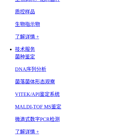
质控样品
生物指示物
了解详情 +
技术服务
菌种鉴定
DNA序列分析
菌落菌体形态观察
VITEK/API鉴定系统
MALDI-TOF MS鉴定
微滴式数字PCR检测
了解详情 +