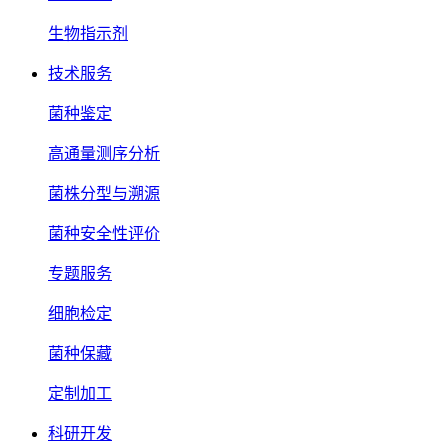
生物指示剂
技术服务
菌种鉴定
高通量测序分析
菌株分型与溯源
菌种安全性评价
专题服务
细胞检定
菌种保藏
定制加工
科研开发