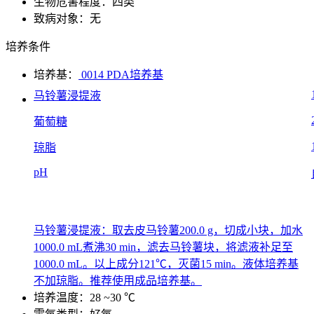
生物危害程度：四类
致病对象：无
培养条件
培养基：
0014 PDA培养基
马铃薯浸提液
葡萄糖
琼脂
pH
马铃薯浸提液：取去皮马铃薯200.0 g，切成小块，加水
1000.0 mL煮沸30 min，滤去马铃薯块，将滤液补足至
1000.0 mL。以上成分121℃，灭菌15 min。液体培养基
不加琼脂。推荐使用成品培养基。
培养温度：28 ~30 ℃