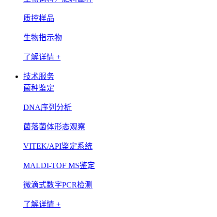
质控样品
生物指示物
了解详情 +
技术服务
菌种鉴定
DNA序列分析
菌落菌体形态观察
VITEK/API鉴定系统
MALDI-TOF MS鉴定
微滴式数字PCR检测
了解详情 +