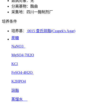
致病对象：无
分离基物：酶曲
采集地：四川一酶制剂厂
培养条件
培养基：
0015 查氏琼脂(Czapek's Agar)
蔗糖
NaNO3
MgSO4·7H2O
KCl
FeSO4·4H2O
K2HPO4
琼脂
蒸馏水