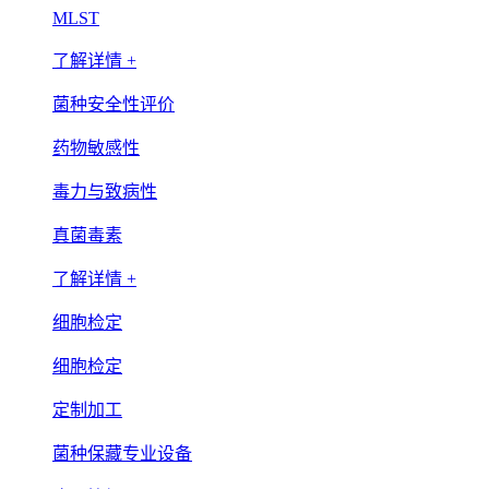
MLST
了解详情 +
菌种安全性评价
药物敏感性
毒力与致病性
真菌毒素
了解详情 +
细胞检定
细胞检定
定制加工
菌种保藏专业设备