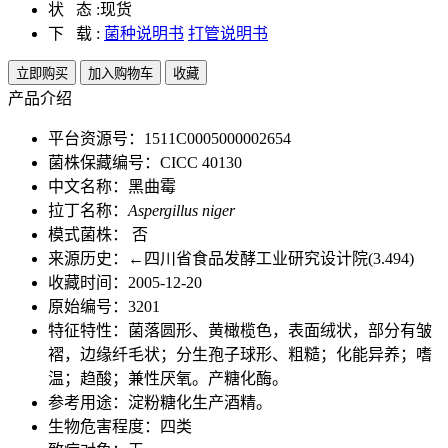
状 态 :
现货
下 载 :
菌种说明书
打管说明书
立即购买
加入购物车
收藏
产品介绍
平台资源号：1511C0005000002654
菌株保藏编号：CICC 40130
中文名称：黑曲霉
拉丁名称：
Aspergillus niger
模式菌株： 否
来源历史：←四川省食品发酵工业研究设计院(3.494)
收藏时间：2005-12-20
原始编号：3201
特征特性：菌落圆形、黄橄榄色，表面绒状，部分有皱
褶，边缘纤毛状；分生孢子球形、粗糙；化能异养；嗜
温；趋酸；兼性厌氧。产糖化酶。
参考用途：淀粉糖化生产酒精。
生物危害程度：四类