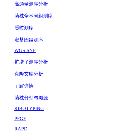
高通量测序分析
菌株全基因组测序
质粒测序
宏基因组测序
WGS-SNP
扩增子测序分析
克隆文库分析
了解详情 +
菌株分型与溯源
RIBOTYPING
PFGE
RAPD