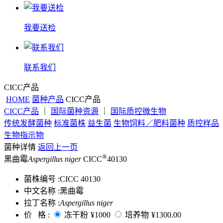
我要送检
联系我们
CICC产品
HOME
菌种产品
CICC产品
CICC产品
｜
国际菌种资源
｜
国际质控微生物
传统发酵菌种
标准菌株
益生菌
生物饲料／肥料菌种
质控样品
生物指示物
菌种详情
返回上一页
®
黑曲霉
Aspergillus niger
CICC
40130
菌株编号 :
CICC 40130
中文名称 :
黑曲霉
拉丁名称 :
Aspergillus niger
价 格 :
冻干粉
¥1000
培养物
¥1300.00