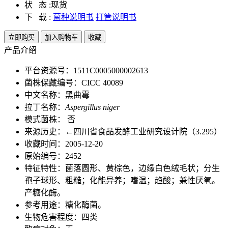
状 态 :
现货
下 载 :
菌种说明书
打管说明书
立即购买
加入购物车
收藏
产品介绍
平台资源号：1511C0005000002613
菌株保藏编号：CICC 40089
中文名称：黑曲霉
拉丁名称：
Aspergillus niger
模式菌株： 否
来源历史：←四川省食品发酵工业研究设计院（3.295）
收藏时间：2005-12-20
原始编号：2452
特征特性：菌落圆形、黄棕色，边缘白色绒毛状；分生
孢子球形、粗糙；化能异养；嗜温；趋酸；兼性厌氧。
产糖化酶。
参考用途：糖化酶菌。
生物危害程度：四类