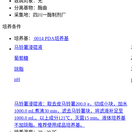
致病对象：无
分离基物：酶曲
采集地：四川一酶制剂厂
培养条件
培养基：
0014 PDA培养基
马铃薯浸提液
葡萄糖
琼脂
pH
马铃薯浸提液：取去皮马铃薯200.0 g，切成小块，加水
1000.0 mL煮沸30 min，滤去马铃薯块，将滤液补足至
1000.0 mL。以上成分121℃，灭菌15 min。液体培养基
不加琼脂。推荐使用成品培养基。