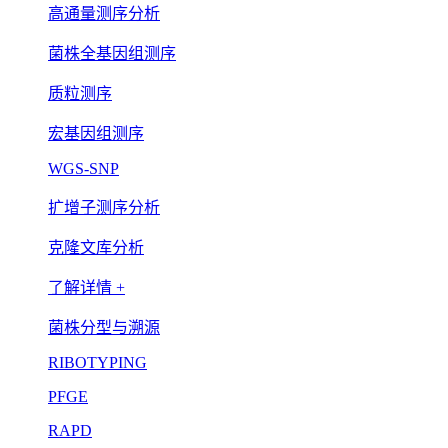
高通量测序分析
菌株全基因组测序
质粒测序
宏基因组测序
WGS-SNP
扩增子测序分析
克隆文库分析
了解详情 +
菌株分型与溯源
RIBOTYPING
PFGE
RAPD