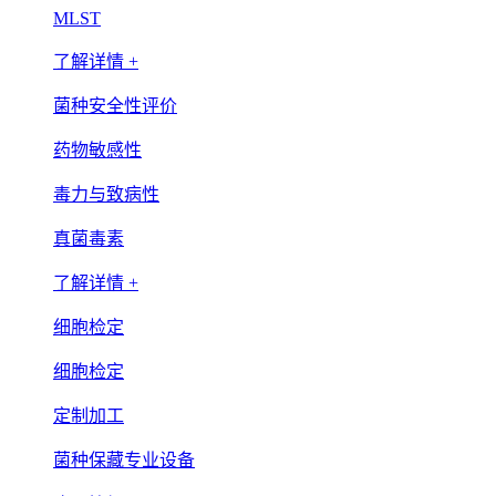
MLST
了解详情 +
菌种安全性评价
药物敏感性
毒力与致病性
真菌毒素
了解详情 +
细胞检定
细胞检定
定制加工
菌种保藏专业设备