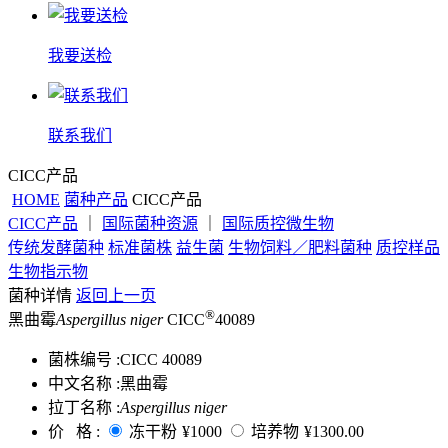
我要送检
联系我们
CICC产品
HOME
菌种产品
CICC产品
CICC产品
｜
国际菌种资源
｜
国际质控微生物
传统发酵菌种
标准菌株
益生菌
生物饲料／肥料菌种
质控样品
生物指示物
菌种详情
返回上一页
®
黑曲霉
Aspergillus niger
CICC
40089
菌株编号 :
CICC 40089
中文名称 :
黑曲霉
拉丁名称 :
Aspergillus niger
价 格 :
冻干粉
¥1000
培养物
¥1300.00