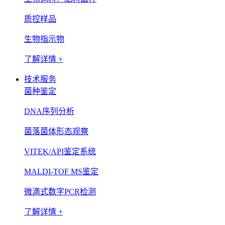
质控样品
生物指示物
了解详情 +
技术服务
菌种鉴定
DNA序列分析
菌落菌体形态观察
VITEK/API鉴定系统
MALDI-TOF MS鉴定
微滴式数字PCR检测
了解详情 +