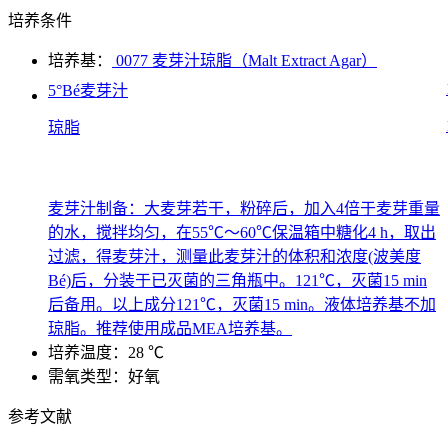
培养条件
培养基：
0077 麦芽汁琼脂（Malt Extract Agar）
5°Bé麦芽汁
琼脂
麦芽汁制备：大麦芽若干，粉碎后，加入4倍于麦芽重量
的水，搅拌均匀，在55℃～60℃保温箱中糖化4 h，取出
过滤，得麦芽汁，测量此麦芽汁的体积和浓度(波美度
Bé)后，分装于已灭菌的三角瓶中。121℃，灭菌15 min
后备用。以上成分121℃，灭菌15 min。液体培养基不加
琼脂。推荐使用成品MEA培养基。
培养温度：28 ℃
需氧类型：好氧
参考文献