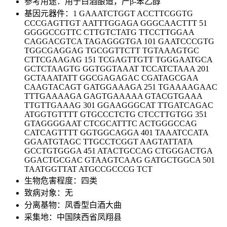
参考用途：用于白酒酿造，产β-苯乙醇
基因元器件：1 GAAATCTGGT ACCTTCGGTG
CCCGAGTTGT AATTTGGAGA GGGCAACTTT 51
GGGGCCGTTC CTTGTCTATG TTCCTTGGAA
CAGGACGTCA TAGAGGGTGA 101 GAATCCCGTG
TGGCGAGGAG TGCGGTTCTT TGTAAAGTGC
CTTCGAAGAG 151 TCGAGTTGTT TGGGAATGCA
GCTCTAAGTG GGTGGTAAAT TCCATCTAAA 201
GCTAAATATT GGCGAGAGAC CGATAGCGAA
CAAGTACAGT GATGGAAAGA 251 TGAAAAGAAC
TTTGAAAAGA GAGTGAAAAA GTACGTGAAA
TTGTTGAAAG 301 GGAAGGGCAT TTGATCAGAC
ATGGTGTTTT GTGCCCTCTG CTCCTTGTGG 351
GTAGGGGAAT CTCGCATTTC ACTGGGCCAG
CATCAGTTTT GGTGGCAGGA 401 TAAATCCATA
GGAATGTAGC TTGCCTCGGT AAGTATTATA
GCCTGTGGGA 451 ATACTGCCAG CTGGGACTGA
GGACTGCGAC GTAAGTCAAG GATGCTGGCA 501
TAATGGTTAT ATGCCGCCCG TCT
生物危害程度：四类
致病对象：无
分离基物：凤香型白酒大曲
采集地：中国陕西省凤翔县