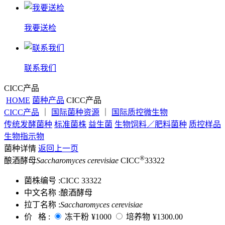
我要送检
联系我们
CICC产品
HOME
菌种产品
CICC产品
CICC产品
｜
国际菌种资源
｜
国际质控微生物
传统发酵菌种
标准菌株
益生菌
生物饲料／肥料菌种
质控样品
生物指示物
菌种详情
返回上一页
®
酿酒酵母
Saccharomyces cerevisiae
CICC
33322
菌株编号 :
CICC 33322
中文名称 :
酿酒酵母
拉丁名称 :
Saccharomyces cerevisiae
价 格 :
冻干粉
¥1000
培养物
¥1300.00