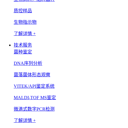
质控样品
生物指示物
了解详情 +
技术服务
菌种鉴定
DNA序列分析
菌落菌体形态观察
VITEK/API鉴定系统
MALDI-TOF MS鉴定
微滴式数字PCR检测
了解详情 +