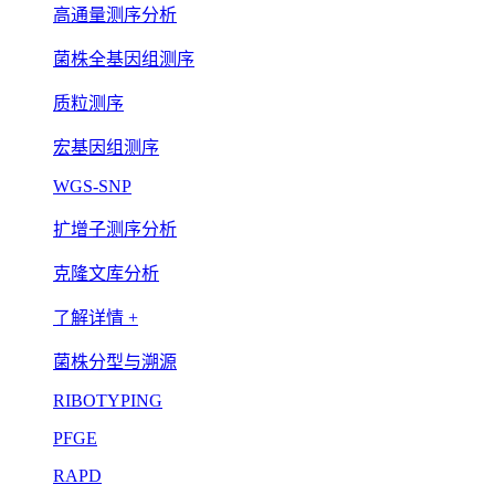
高通量测序分析
菌株全基因组测序
质粒测序
宏基因组测序
WGS-SNP
扩增子测序分析
克隆文库分析
了解详情 +
菌株分型与溯源
RIBOTYPING
PFGE
RAPD