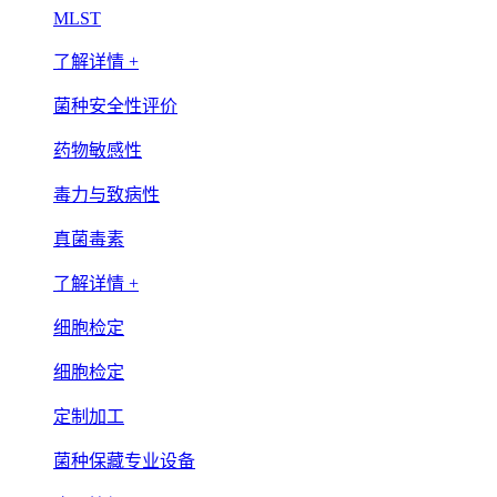
MLST
了解详情 +
菌种安全性评价
药物敏感性
毒力与致病性
真菌毒素
了解详情 +
细胞检定
细胞检定
定制加工
菌种保藏专业设备