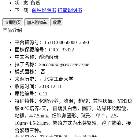
状 态 :
备货
下 载 :
菌种说明书
打管说明书
立即购买
加入购物车
收藏
产品介绍
平台资源号：1511C0005000012590
菌株保藏编号：CICC 33322
中文名称：酿酒酵母
拉丁名称：
Saccharomyces cerevisiae
模式菌株： 否
来源历史：←北京工商大学
收藏时间：2018-12-11
原始编号：G11
特征特性：化能异养；嗜温；趋酸；兼性厌氧。YPD琼
脂30℃培养2天， 菌落乳白色，圆形，边缘环纹起皱，
粘稠，4-7.5mm。细胞卵圆形、球形，单个，2.5-
10μm×4.5-21μm。繁殖方式为出芽繁殖，孢子繁殖，接
合繁殖三种。