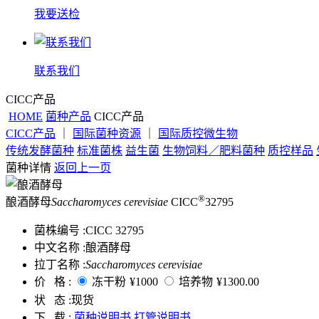
我要送检
联系我们
CICC产品
HOME
菌种产品
CICC产品
CICC产品
｜
国际菌种资源
｜
国际质控微生物
传统发酵菌种
标准菌株
益生菌
生物饲料／肥料菌种
质控样品
菌种详情
返回上一页
®
酿酒酵母
Saccharomyces cerevisiae
CICC
32795
菌株编号 :
CICC 32795
中文名称 :
酿酒酵母
拉丁名称 :
Saccharomyces cerevisiae
价 格 :
冻干粉
¥1000
培养物
¥1300.00
状 态 :
现货
下 载 :
菌种说明书
打管说明书