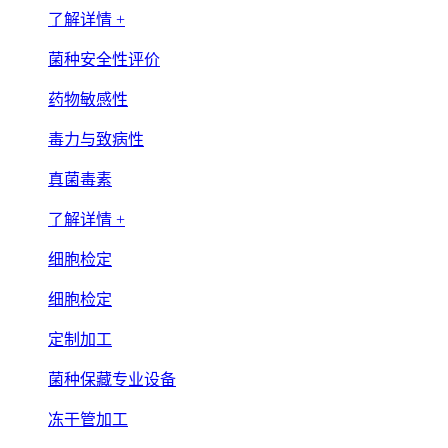
了解详情 +
菌种安全性评价
药物敏感性
毒力与致病性
真菌毒素
了解详情 +
细胞检定
细胞检定
定制加工
菌种保藏专业设备
冻干管加工