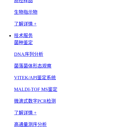
质控样品
生物指示物
了解详情 +
技术服务
菌种鉴定
DNA序列分析
菌落菌体形态观察
VITEK/API鉴定系统
MALDI-TOF MS鉴定
微滴式数字PCR检测
了解详情 +
高通量测序分析