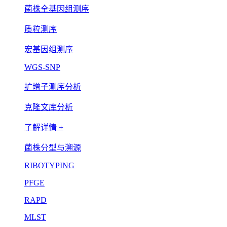
菌株全基因组测序
质粒测序
宏基因组测序
WGS-SNP
扩增子测序分析
克隆文库分析
了解详情 +
菌株分型与溯源
RIBOTYPING
PFGE
RAPD
MLST