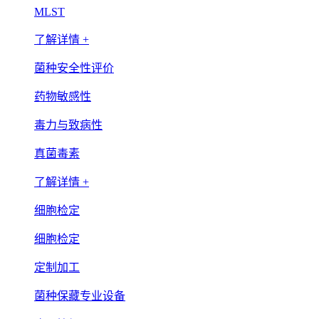
MLST
了解详情 +
菌种安全性评价
药物敏感性
毒力与致病性
真菌毒素
了解详情 +
细胞检定
细胞检定
定制加工
菌种保藏专业设备