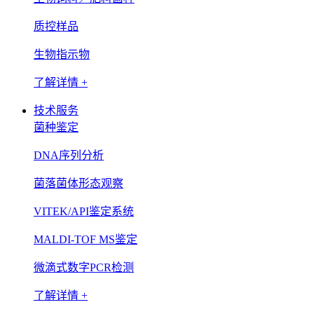
质控样品
生物指示物
了解详情 +
技术服务
菌种鉴定
DNA序列分析
菌落菌体形态观察
VITEK/API鉴定系统
MALDI-TOF MS鉴定
微滴式数字PCR检测
了解详情 +