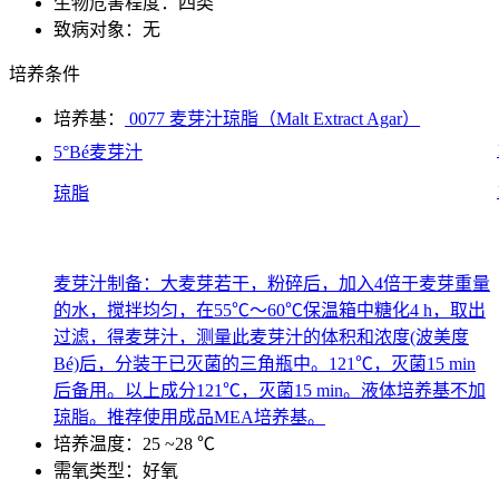
生物危害程度：四类
致病对象：无
培养条件
培养基：
0077 麦芽汁琼脂（Malt Extract Agar）
5°Bé麦芽汁
琼脂
麦芽汁制备：大麦芽若干，粉碎后，加入4倍于麦芽重量
的水，搅拌均匀，在55℃～60℃保温箱中糖化4 h，取出
过滤，得麦芽汁，测量此麦芽汁的体积和浓度(波美度
Bé)后，分装于已灭菌的三角瓶中。121℃，灭菌15 min
后备用。以上成分121℃，灭菌15 min。液体培养基不加
琼脂。推荐使用成品MEA培养基。
培养温度：25 ~28 ℃
需氧类型：好氧