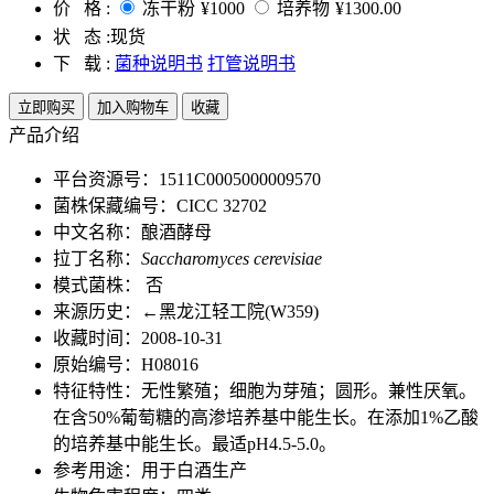
价 格 :
冻干粉
¥1000
培养物
¥1300.00
状 态 :
现货
下 载 :
菌种说明书
打管说明书
立即购买
加入购物车
收藏
产品介绍
平台资源号：1511C0005000009570
菌株保藏编号：CICC 32702
中文名称：酿酒酵母
拉丁名称：
Saccharomyces cerevisiae
模式菌株： 否
来源历史：←黑龙江轻工院(W359)
收藏时间：2008-10-31
原始编号：H08016
特征特性：无性繁殖；细胞为芽殖；圆形。兼性厌氧。
在含50%葡萄糖的高渗培养基中能生长。在添加1%乙酸
的培养基中能生长。最适pH4.5-5.0。
参考用途：用于白酒生产