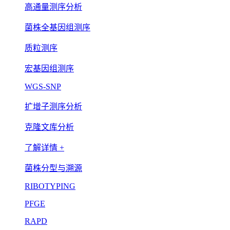
高通量测序分析
菌株全基因组测序
质粒测序
宏基因组测序
WGS-SNP
扩增子测序分析
克隆文库分析
了解详情 +
菌株分型与溯源
RIBOTYPING
PFGE
RAPD