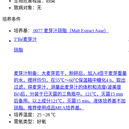
生物危害程度：四类
致病对象：无
培养条件
培养基：
0077 麦芽汁琼脂（Malt Extract Agar）
5°Bé麦芽汁
琼脂
麦芽汁制备：大麦芽若干，粉碎后，加入4倍于麦芽重量
的水，搅拌均匀，在55℃～60℃保温箱中糖化4 h，取出
过滤，得麦芽汁，测量此麦芽汁的体积和浓度(波美度
Bé)后，分装于已灭菌的三角瓶中。121℃，灭菌15 min
后备用。以上成分121℃，灭菌15 min。液体培养基不加
琼脂。推荐使用成品MEA培养基。
培养温度：25 ~28 ℃
需氧类型：好氧