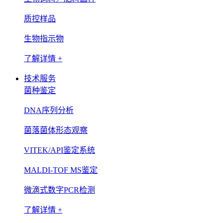
质控样品
生物指示物
了解详情 +
技术服务
菌种鉴定
DNA序列分析
菌落菌体形态观察
VITEK/API鉴定系统
MALDI-TOF MS鉴定
微滴式数字PCR检测
了解详情 +