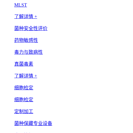
MLST
了解详情 +
菌种安全性评价
药物敏感性
毒力与致病性
真菌毒素
了解详情 +
细胞检定
细胞检定
定制加工
菌种保藏专业设备