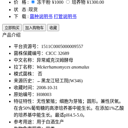
价 格 :
冻干粉
¥1000
培养物
¥1300.00
状 态 :
现货
下 载 :
菌种说明书
打管说明书
立即购买
加入购物车
收藏
产品介绍
平台资源号：1511C0005000009557
菌株保藏编号：CICC 32689
中文名称：异常威克汉姆酵母
拉丁名称：
Wickerhamomyces anomalus
模式菌株： 否
来源历史：←黑龙江轻工院(W346)
收藏时间：2008-10-31
原始编号：H08003
特征特性：无性繁殖；细胞为芽殖；圆形。兼性厌氧。
在含50%葡萄糖的高渗培养基中能生长。在添加1%乙酸
的培养基中能生长。最适pH4.5-5.0。
参考用途：用于白酒生产