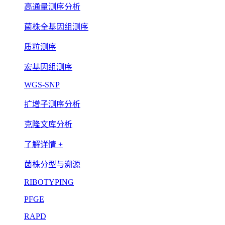
高通量测序分析
菌株全基因组测序
质粒测序
宏基因组测序
WGS-SNP
扩增子测序分析
克隆文库分析
了解详情 +
菌株分型与溯源
RIBOTYPING
PFGE
RAPD